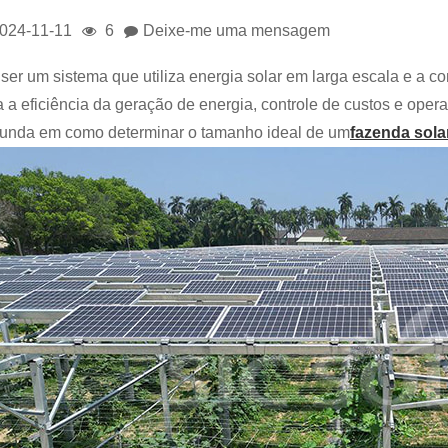
024-11-11
6
Deixe-me uma mensagem
 ser um sistema que utiliza energia solar em larga escala e a c
a a eficiência da geração de energia, controle de custos e ope
funda em como determinar o tamanho ideal de um
fazenda sola