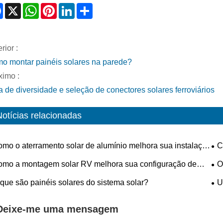
Facebook
X
WhatsApp
Pinterest
LinkedIn
Share
rior :
o montar painéis solares na parede?
ximo :
a de diversidade e seleção de conectores solares ferroviários
Notícias relacionadas
mo o aterramento solar de alumínio melhora sua instalação
C
ar?
mo a montagem solar RV melhora sua configuração de
O
rgia móvel?
ide
que são painéis solares do sistema solar?
U
int
Deixe-me uma mensagem