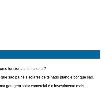
omo funciona a telha solar?
 que são painéis solares de telhado plano e por que são
ais para edifícios modernos?
ma garagem solar comercial é o investimento mais
eligente que sua empresa pode fazer hoje