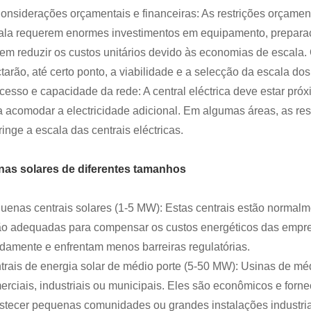
Considerações orçamentais e financeiras: As restrições orçament
ala requerem enormes investimentos em equipamento, prepara
em reduzir os custos unitários devido às economias de escala
tarão, até certo ponto, a viabilidade e a selecção da escala dos
Acesso e capacidade da rede: A central eléctrica deve estar pró
a acomodar a electricidade adicional. Em algumas áreas, as res
ringe a escala das centrais eléctricas.
nas solares de diferentes tamanhos
uenas centrais solares (1-5 MW): Estas centrais estão normalm
ão adequadas para compensar os custos energéticos das empr
idamente e enfrentam menos barreiras regulatórias.
trais de energia solar de médio porte (5-50 MW): Usinas de m
erciais, industriais ou municipais. Eles são econômicos e forn
stecer pequenas comunidades ou grandes instalações industria