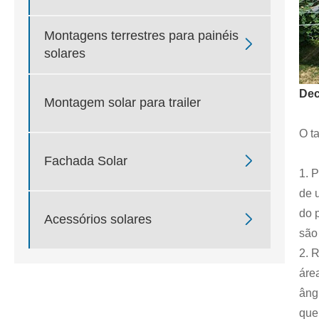
Montagens terrestres para painéis

solares
Dec
Montagem solar para trailer
O t

Fachada Solar
1. 
de 
do 

Acessórios solares
são
2. 
áre
âng
que