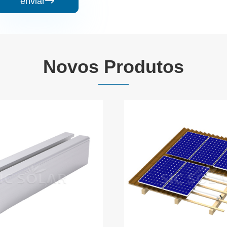
enviar

Novos Produtos