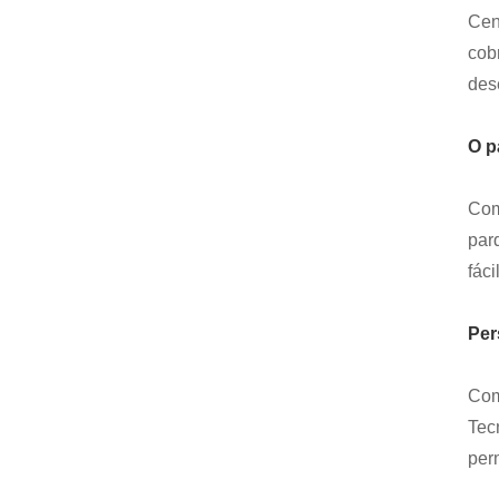
Cen
cob
des
O p
Com
parq
fác
Per
Com
Tec
per