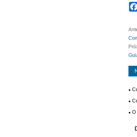
Ante
Com
Pró
Gui
Co
sol
Co
ene
O 