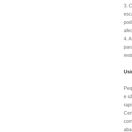
3. 
esc
pod
afec
4. 
par
rest
Usi
Peq
e s
rap
Cen
com
aba