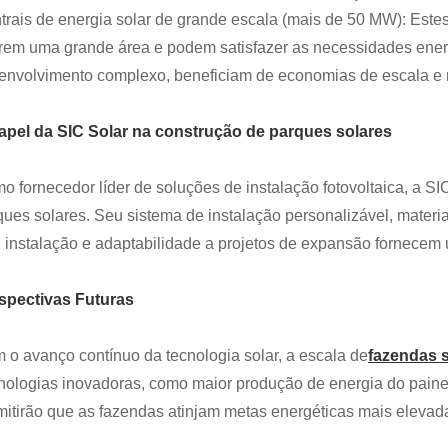
trais de energia solar de grande escala (mais de 50 MW): Estes
rem uma grande área e podem satisfazer as necessidades ener
envolvimento complexo, beneficiam de economias de escala e r
apel da SIC Solar na construção de parques solares
o fornecedor líder de soluções de instalação fotovoltaica, a 
ues solares. Seu sistema de instalação personalizável, materiais
il instalação e adaptabilidade a projetos de expansão fornecem u
spectivas Futuras
 o avanço contínuo da tecnologia solar, a escala de
fazendas 
nologias inovadoras, como maior produção de energia do painel,
mitirão que as fazendas atinjam metas energéticas mais elev