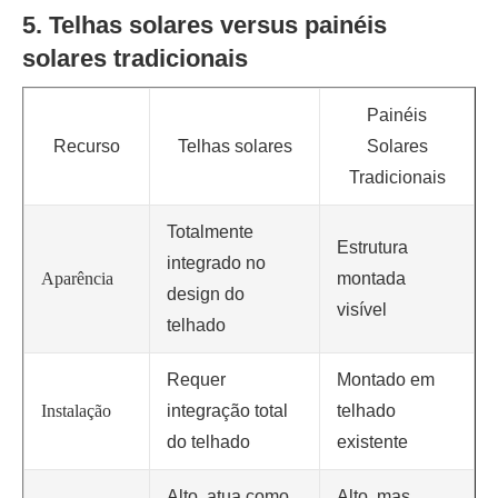
5. Telhas solares versus painéis
solares tradicionais
Painéis
Recurso
Telhas solares
Solares
Tradicionais
Totalmente
Estrutura
integrado no
Aparência
montada
design do
visível
telhado
Requer
Montado em
Instalação
integração total
telhado
do telhado
existente
Alto, atua como
Alto, mas