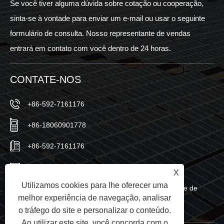
Se você tiver alguma dúvida sobre cotação ou cooperação,
sinta-se à vontade para enviar um e-mail ou usar o seguinte
formulário de consulta. Nosso representante de vendas
entrará em contato com você dentro de 24 horas.
CONTATE-NOS
+86-592-7161176
+86-18060901778
+86-592-7161176
sales@sic-solar.com
X
Utilizamos cookies para lhe oferecer uma
No.766 Qishan North Road, distrito de Huli, cidade de
melhor experiência de navegação, analisar
Xiamen, província de Fujian, China
o tráfego do site e personalizar o conteúdo.
Ao utilizar este site, você concorda com o