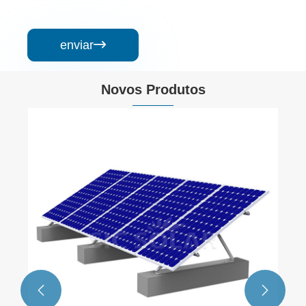
enviar

Novos Produtos
Sistema de montagem de lastro de painel
solar
Veja mais >>

