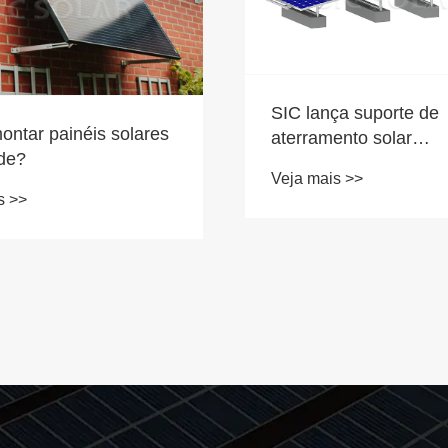
SIC lança suporte de
ntar painéis solares
aterramento solar
de?
revolucionário em liga
Veja mais >>
alumínio
s >>