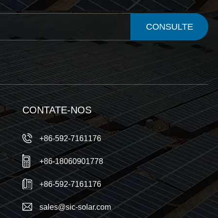
CONSULTE
AGORA
CONTATE-NOS
+86-592-7161176
+86-18060901778
+86-592-7161176
sales@sic-solar.com