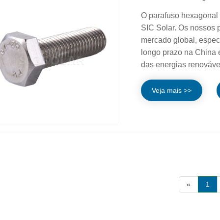
O parafuso hexagonal e
SIC Solar. Os nossos 
mercado global, espec
longo prazo na China 
das energias renováve
Veja mais >>
«
1