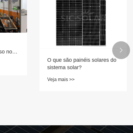

so no
ve KSA
O que são painéis solares do
sistema solar?
Veja mais >>