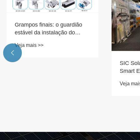
Grampos finais: o guardião
estável da instalação do
painel solar
Veja mais >>

SIC Sol
Smart E
2025
Veja mai