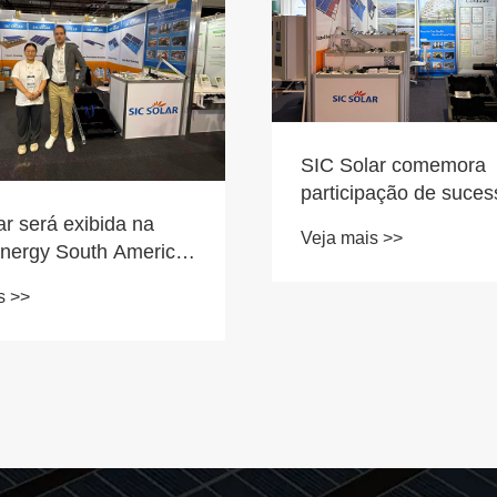
SIC Solar comemora
participação de suces
Solar and Storage Li
ar será exibida na
Veja mais >>
2024
nergy South America
s >>