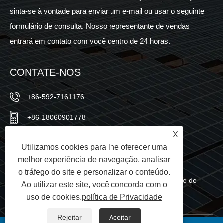
sinta-se à vontade para enviar um e-mail ou usar o seguinte
formulário de consulta. Nosso representante de vendas
entrará em contato com você dentro de 24 horas.
CONTATE-NOS
+86-592-7161176
+86-18060901778
X
+86-592-7161176
Utilizamos cookies para lhe oferecer uma
sales@sic-solar.com
melhor experiência de navegação, analisar
o tráfego do site e personalizar o conteúdo.
No.766 Qishan North Road, distrito de Huli, cidade de
Ao utilizar este site, você concorda com o
Xiamen, província de Fujian, China
uso de cookies.
política de Privacidade
Rejeitar
Aceitar