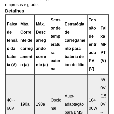
empresas e grade.
Detalhes
Sens
Ten
Faixa
Máx.
Máx.
Estratégia
or de
são
Fai
de
Corre
Desc
de
temp
de
xa
tensã
nte de
arreg
carregame
eratu
entr
MP
o da
carreg
ando
nto para
ra
ada
PT
bater
ament
corre
bateria de
exter
PV
(V)
ia (V)
o (a)
nte (a)
íon de lítio
na
(V)
55
0V
Auto-
(15
40 ~
Opcio
104
190a
190a
adaptação
0V
60V
nal
00W
para BMS
~